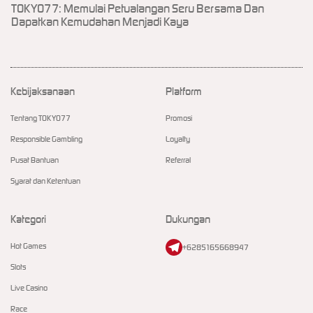
TOKYO77: Memulai Petualangan Seru Bersama Dan
Dapatkan Kemudahan Menjadi Kaya
Kebijaksanaan
Platform
Tentang TOKYO77
Promosi
Responsible Gambling
Loyalty
Pusat Bantuan
Referral
Syarat dan Ketentuan
Kategori
Dukungan
Hot Games
+6285165668947
Slots
Live Casino
Race