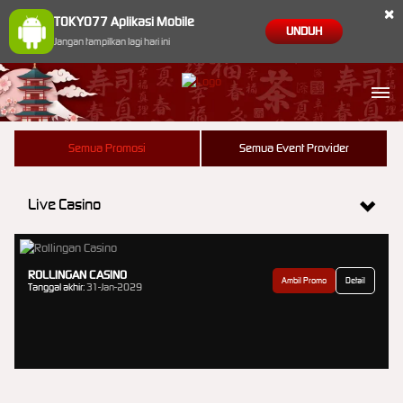
×
TOKYO77 Aplikasi Mobile
UNDUH
Jangan tampilkan lagi hari ini
Semua Promosi
Semua Event Provider
Live Casino
ROLLINGAN CASINO
Ambil Promo
Detail
Tanggal akhir:
31-Jan-2029