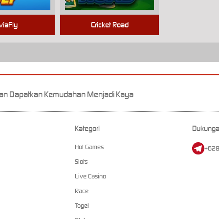
viaFly
Cricket Road
an Dapatkan Kemudahan Menjadi Kaya
Kategori
Dukung
Hot Games
+62
Slots
Live Casino
Race
Togel