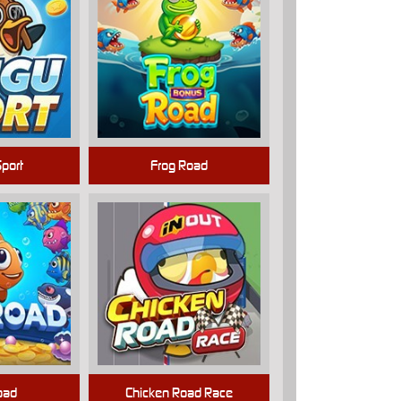
port
Frog Road
oad
Chicken Road Race