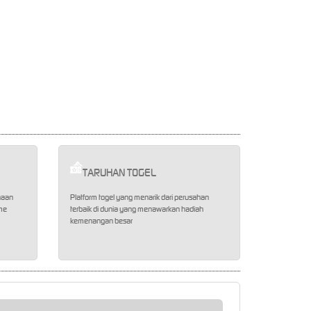
TARUHAN TOGEL
haan
Platform togel yang menarik dari perusahan
ame
terbaik di dunia yang menawarkan hadiah
kemenangan besar