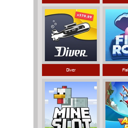
Diver
Fi