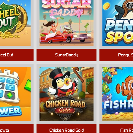
eel Out
SugarDaddy
Pengu S
Tower
Chicken Road Gold
Fish R