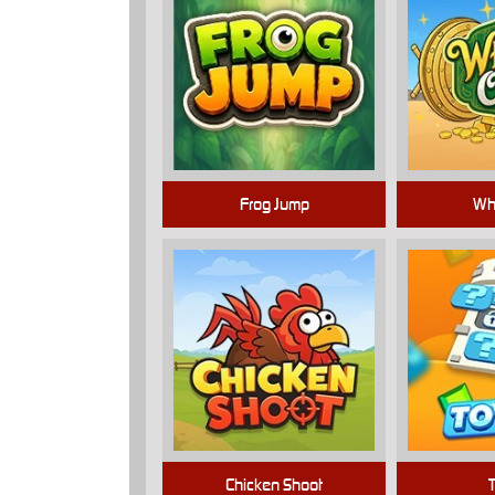
Frog Jump
Wh
Chicken Shoot