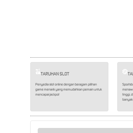
TARUHAN SLOT
TA
Penyedia slot online dengan beragam pilihan
Sportsb
game menarik yang memudahkan pemain untuk
menawar
mencapai jackpot
tinggi,
banyak 