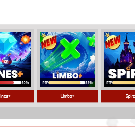
80%
RTP
88%
RTP
ines+
Limbo+
Spir