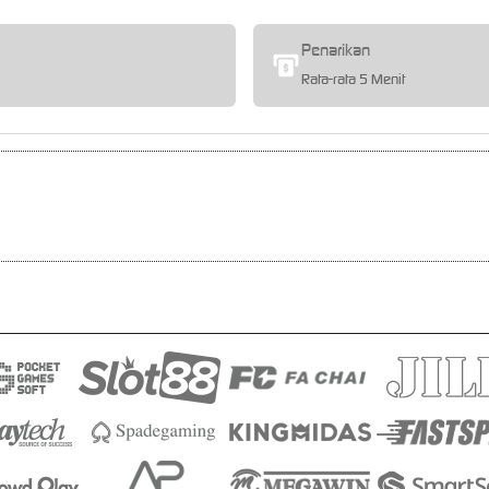
Penarikan
Rata-rata 5 Menit