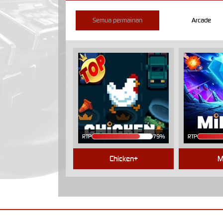
Semua permainan
Arcade
RTP
79%
RTP
Chicken+
M