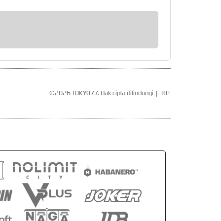
©2026 TOKYO77. Hak cipta dilindungi | 18+