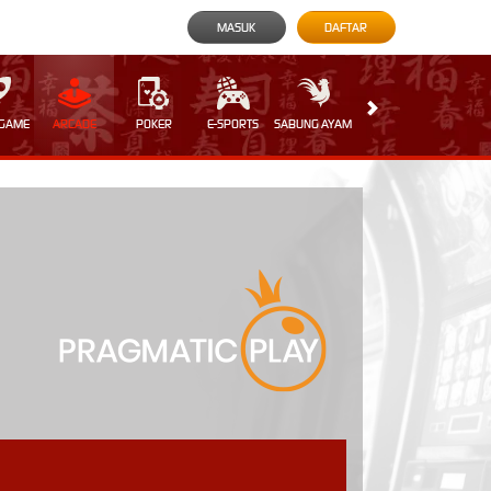
MASUK
DAFTAR
 GAME
ARCADE
POKER
E-SPORTS
SABUNG AYAM
PROMOSI