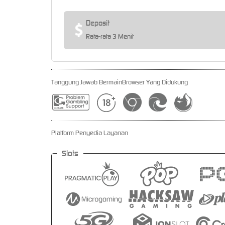
Deposit
Rata-rata 3 Menit
Tanggung Jawab Bermain
Browser Yang Didukung
Platform Penyedia Layanan
Slots