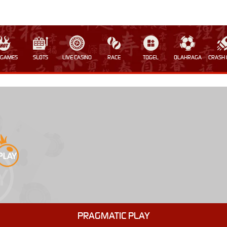
 GAMES
SLOTS
LIVE CASINO
RACE
TOGEL
OLAHRAGA
CRASH
PRAGMATIC PLAY