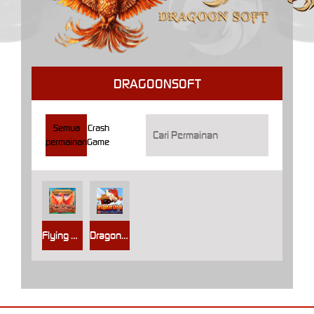
DRAGOONSOFT
Semua
Crash
permainan
Game
Flying Phoenix
Dragon or Crash