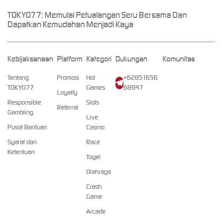
TOKYO77: Memulai Petualangan Seru Bersama Dan
Dapatkan Kemudahan Menjadi Kaya
Kebijaksanaan
Platform
Kategori
Dukungan
Komunitas
Tentang
Promosi
Hot
+62851656
TOKYO77
Games
68947
Loyalty
Responsible
Slots
Referral
Gambling
Live
Pusat Bantuan
Casino
Syarat dan
Race
Ketentuan
Togel
Olahraga
Crash
Game
Arcade