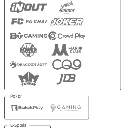
Poker
E-Sports