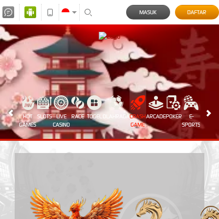
MASUK
DAFTAR
HOT
SLOTS
LIVE
RACE
TOGEL
OLAHRAGA
CRASH
ARCADE
POKER
E-
SABUN
GAMES
CASINO
GAME
SPORTS
AYAM