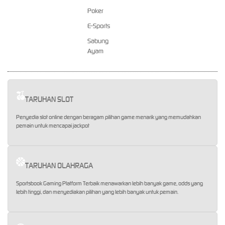
Poker
E-Sports
Sabung
Ayam
TARUHAN SLOT
Penyedia slot online dengan beragam pilihan game menarik yang memudahkan
pemain untuk mencapai jackpot
TARUHAN OLAHRAGA
Sportsbook Gaming Platform Terbaik menawarkan lebih banyak game, odds yang
lebih tinggi, dan menyediakan pilihan yang lebih banyak untuk pemain.