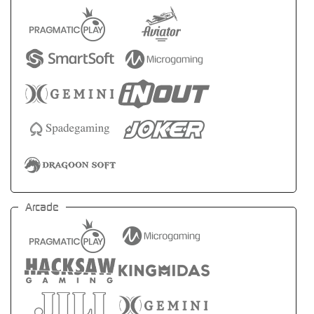
Arcade