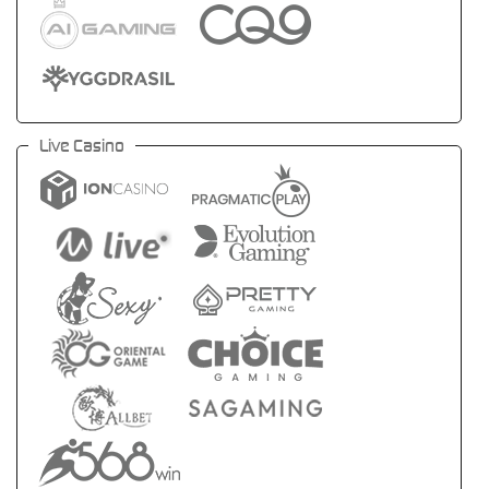
Live Casino