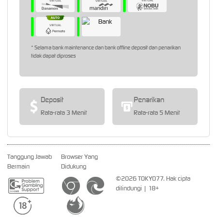
* Selama bank maintenance dan bank offline deposit dan penarikan
tidak dapat diproses
Deposit
Penarikan
Rata-rata 3 Menit
Rata-rata 5 Menit
Tanggung Jawab
Browser Yang
Bermain
Didukung
©2026 TOKYO77. Hak cipta
dilindungi | 18+