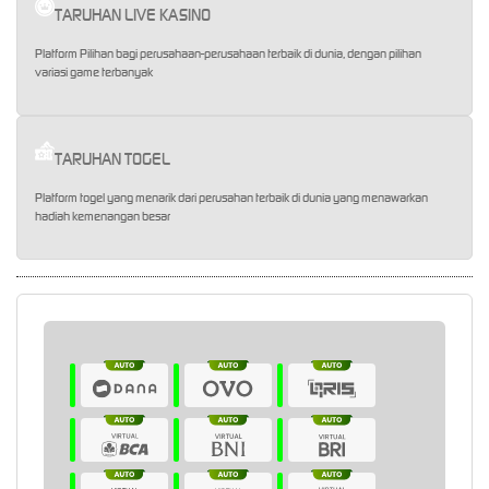
TARUHAN LIVE KASINO
Platform Pilihan bagi perusahaan-perusahaan terbaik di dunia, dengan pilihan
variasi game terbanyak
TARUHAN TOGEL
Platform togel yang menarik dari perusahan terbaik di dunia yang menawarkan
hadiah kemenangan besar