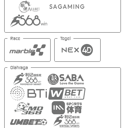
Race
Togel
Olahraga