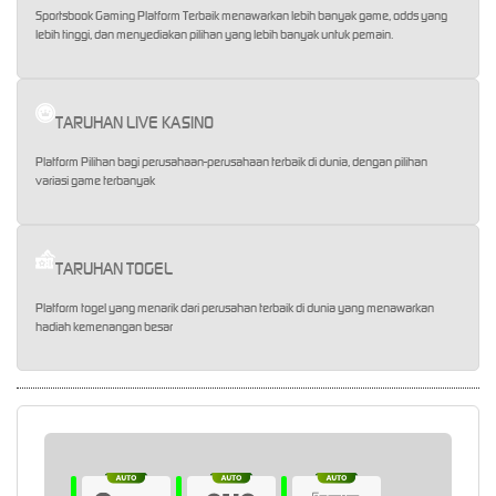
Sportsbook Gaming Platform Terbaik menawarkan lebih banyak game, odds yang
lebih tinggi, dan menyediakan pilihan yang lebih banyak untuk pemain.
TARUHAN LIVE KASINO
Platform Pilihan bagi perusahaan-perusahaan terbaik di dunia, dengan pilihan
variasi game terbanyak
TARUHAN TOGEL
Platform togel yang menarik dari perusahan terbaik di dunia yang menawarkan
hadiah kemenangan besar