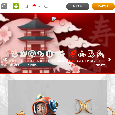
MASUK
DAFTAR
HOT
SLOTS
LIVE
RACE
TOGEL
OLAHRAGA
CRASH
ARCADE
POKER
E-
SABUN
GAMES
CASINO
GAME
SPORTS
AYAM