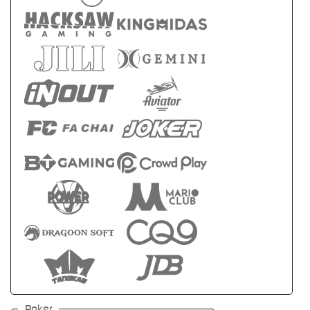
Poker