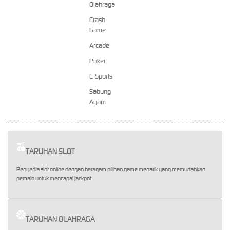
Olahraga
Crash
Game
Arcade
Poker
E-Sports
Sabung
Ayam
TARUHAN SLOT
Penyedia slot online dengan beragam pilihan game menarik yang memudahkan
pemain untuk mencapai jackpot
TARUHAN OLAHRAGA