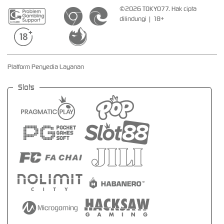
©2026 TOKYO77. Hak cipta
dilindungi | 18+
Platform Penyedia Layanan
Slots