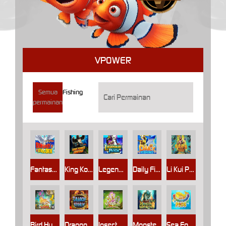
VPOWER
Semua
Fishing
permainan
Fantasy Unicorn
King Kong’s Rampage
Legendary Panda
Daily Fishing
Li Kui Pi Yu
Bird Hunter
Dragon Storm
Insect Paradise
Monster Awaken plus
Sea Food Paradise II Plus