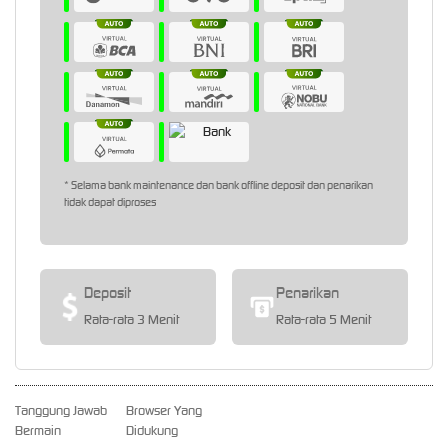
* Selama bank maintenance dan bank offline deposit dan penarikan
tidak dapat diproses
Deposit
Penarikan
Rata-rata 3 Menit
Rata-rata 5 Menit
Tanggung Jawab
Browser Yang
Bermain
Didukung