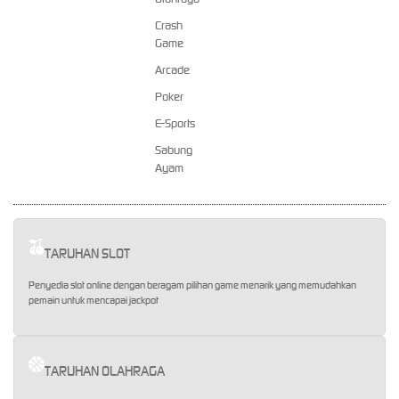
Crash
Game
Arcade
Poker
E-Sports
Sabung
Ayam
TARUHAN SLOT
Penyedia slot online dengan beragam pilihan game menarik yang memudahkan
pemain untuk mencapai jackpot
TARUHAN OLAHRAGA