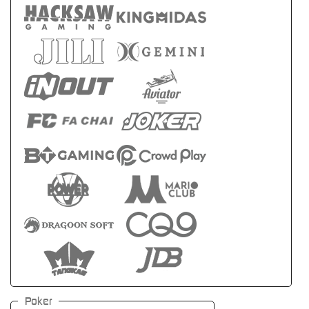
Poker