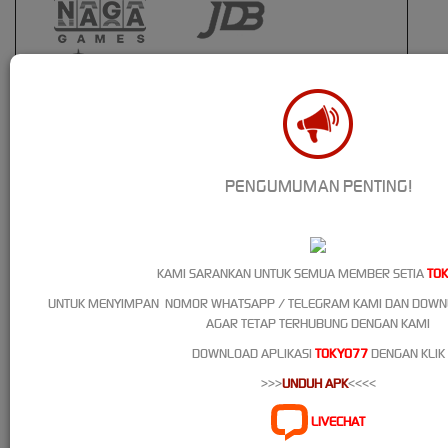
PENGUMUMAN PENTING!
KAMI SARANKAN UNTUK SEMUA MEMBER SETIA
TO
UNTUK MENYIMPAN NOMOR WHATSAPP / TELEGRAM KAMI DAN DOWN
AGAR TETAP TERHUBUNG DENGAN KAMI
DOWNLOAD APLIKASI
TOKYO77
DENGAN KLIK
Live Casino
>>>
UNDUH APK
<<<<
LIVECHAT