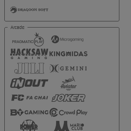
Arcade