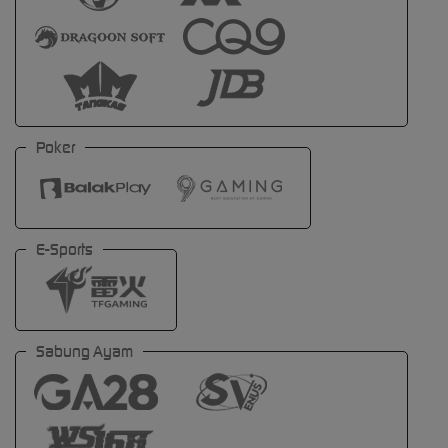
Poker
E-Sports
Sabung Ayam