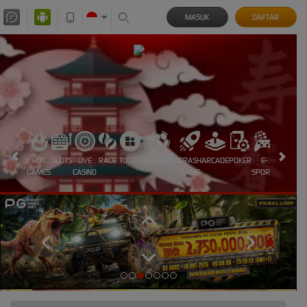
MASUK
DAFTAR
HOT
SLOTS
LIVE
RACE
TOGEL
OLAHRAGA
CRASH
ARCADE
POKER
E-
SABUNG
GAMES
CASINO
GAME
SPORTS
AYAM