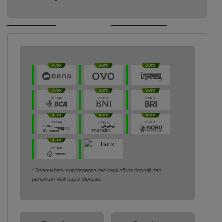
* Selama bank maintenance dan bank offline deposit dan
penarikan tidak dapat diproses