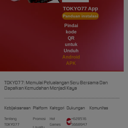
Gates of Olympus Super
Scatter
TOKYO77 App
Panduan instalasi
rah****5
IDR
2,746,600.00
Pindai
Mahjong Wins 2
kode
abaa****x
QR
IDR
2,688,700.00
untuk
Mahjong Wins 2
Unduh
Android
APK
TOKYO77: Memulai Petualangan Seru Bersama Dan
Dapatkan Kemudahan Menjadi Kaya
Kebijaksanaan
Platform
Kategori
Dukungan
Komunitas
Tentang
Promosi
Hot
+628516
TOKYO77
Games
5668947
Loyalty