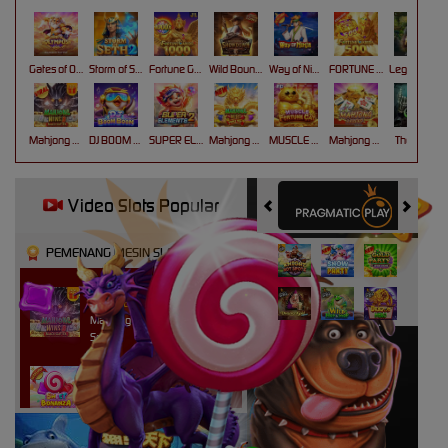
Gates of Olympus POP
Storm of Seth 2
Fortune Garuda 1000
Wild Bounty Showdown
Way of Ninja
FORTUNE GARUDA 500
Legacy of Kong Maxways
Mahjong Wins 3 – Black Scatter
DJ BOOM BOOM
SUPER ELEMENTS 2
Mahjong Wins Triple Pot
MUSCLE FORTUNE CAT
Mahjong Legend
The Crypt
Video Slots Popular
PEMENANG MESIN SLOT
akun****8
IDR
16,863,000.00
Mahjong Wins 3 – Black
Scatter
pacesum****1
IDR
13,708,400.00
Sweet Bonanza 1000
akun****8