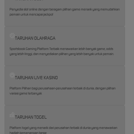
Penyedia slot online dengan beragam pilihan game menarik yang memudahkan
pemain untuk mencapai jackpot
TARUHAN OLAHRAGA
Sportsbook Gaming Platform Terbaik menawarkan lebih banyak game, odds
yang lebih tinggi, dan menyediakan pilihan yang lebih banyak untuk pemain.
TARUHAN LIVE KASINO
Platform Pilihan bagi perusahaan-perusahaan terbaik di dunia, dengan pilihan
variasi game terbanyak
TARUHAN TOGEL
Platform togel yang menarik dari perusahan terbaik di dunia yang menawarkan
hadiah kemenangan besar