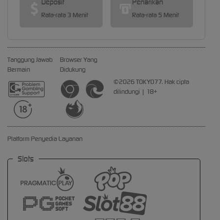
Deposit
Penarikan
Rata-rata 3 Menit
Rata-rata 5 Menit
Tanggung Jawab
Browser Yang
Bermain
Didukung
©2026 TOKYO77. Hak cipta
dilindungi | 18+
Platform Penyedia Layanan
Slots