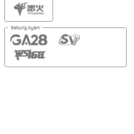
Sabung Ayam