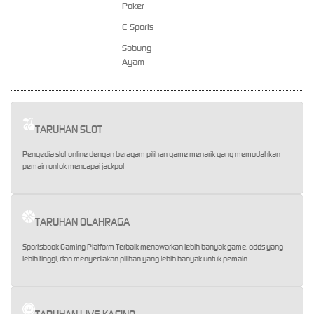
Poker
E-Sports
Sabung
Ayam
TARUHAN SLOT
Penyedia slot online dengan beragam pilihan game menarik yang memudahkan
pemain untuk mencapai jackpot
TARUHAN OLAHRAGA
Sportsbook Gaming Platform Terbaik menawarkan lebih banyak game, odds yang
lebih tinggi, dan menyediakan pilihan yang lebih banyak untuk pemain.