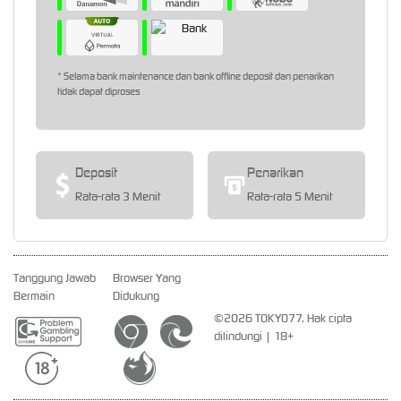
* Selama bank maintenance dan bank offline deposit dan penarikan
tidak dapat diproses
Deposit
Penarikan
Rata-rata 3 Menit
Rata-rata 5 Menit
Tanggung Jawab
Browser Yang
Bermain
Didukung
©2026 TOKYO77. Hak cipta
dilindungi | 18+