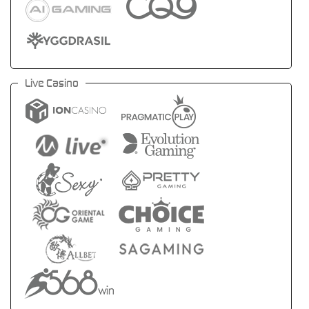
Live Casino