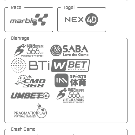
Race
Togel
Olahraga
Crash Game