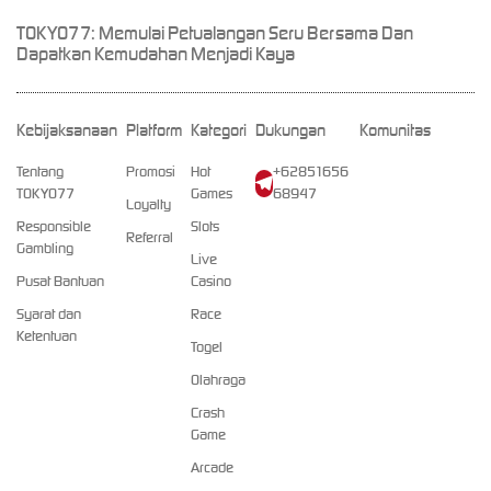
TOKYO77: Memulai Petualangan Seru Bersama Dan
Dapatkan Kemudahan Menjadi Kaya
Kebijaksanaan
Platform
Kategori
Dukungan
Komunitas
Tentang
Promosi
Hot
+62851656
TOKYO77
Games
68947
Loyalty
Responsible
Slots
Referral
Gambling
Live
Pusat Bantuan
Casino
Syarat dan
Race
Ketentuan
Togel
Olahraga
Crash
Game
Arcade