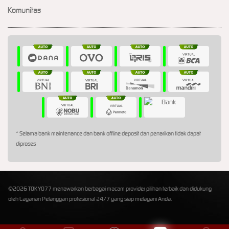
Komunitas
* Selama bank maintenance dan bank offline deposit dan penarikan tidak dapat
diproses
©2026 TOKYO77 menawarkan berbagai macam provider pilihan terbaik dan didukung
oleh Layanan Pelanggan profesional 24/7 yang siap melayani Anda.