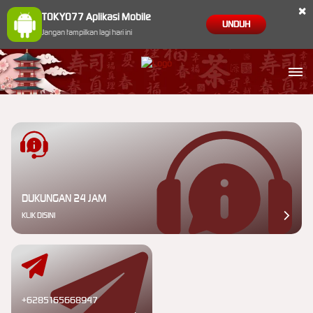
×
TOKYO77 Aplikasi Mobile
UNDUH
Jangan tampilkan lagi hari ini
DUKUNGAN 24 JAM
KLIK DISINI
+6285165668947