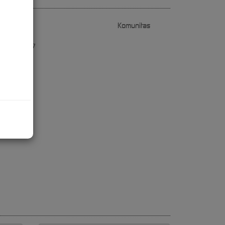
n
Komunitas
5165668947