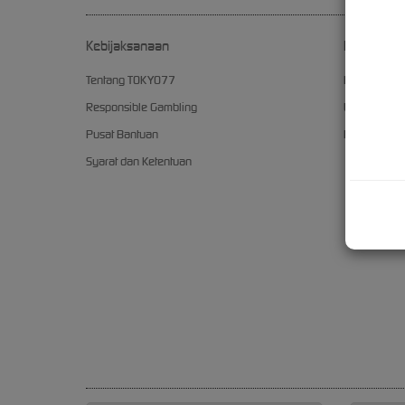
IDR
3,625,700.00
Sweet Bonanza 2500
Kebijaksanaan
Platform
Tentang TOKYO77
Promosi
Responsible Gambling
Loyalty
Pusat Bantuan
Referral
Syarat dan Ketentuan