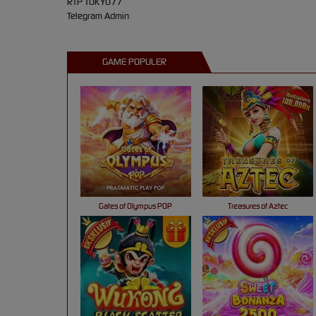
RTP TOKYO77
Telegram Admin
GAME POPULER
Gates of Olympus POP
Treasures of Aztec