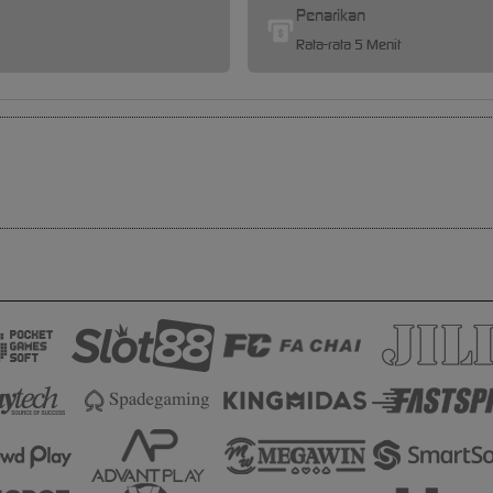
Penarikan
Rata-rata 5 Menit