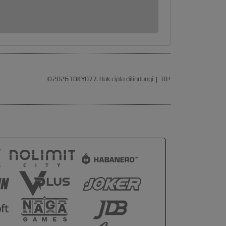
©2026 TOKYO77. Hak cipta dilindungi | 18+