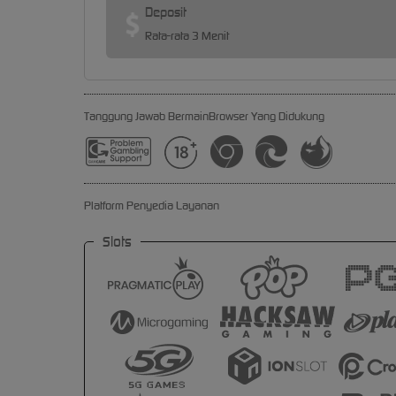
Deposit
Rata-rata 3 Menit
Tanggung Jawab Bermain
Browser Yang Didukung
Platform Penyedia Layanan
Slots