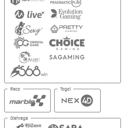
Race
Togel
Olahraga