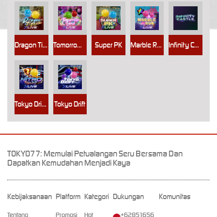
Dragon Tiger
Tomorrow land
Super PK
Marble Run
Infinity Castle
Tokyo Drift Nitro
Tokyo Drift
TOKYO77: Memulai Petualangan Seru Bersama Dan
Dapatkan Kemudahan Menjadi Kaya
Kebijaksanaan
Platform
Kategori
Dukungan
Komunitas
Tentang
Promosi
Hot
+62851656