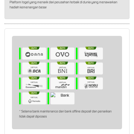
Platform togel yang menarik dari perusahan terbaik di dunia yang menawarkan
hadiah kemenangan besar
* Selama bank maintenance dan bank offline deposit dan penarikan
tidak dapat diproses