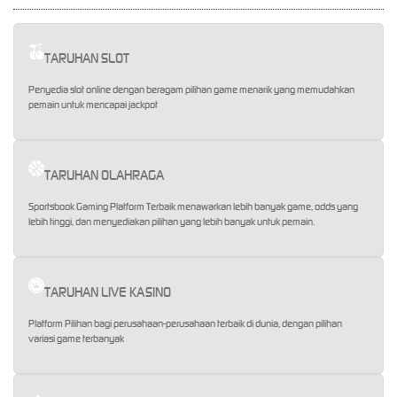
TARUHAN SLOT
Penyedia slot online dengan beragam pilihan game menarik yang memudahkan
pemain untuk mencapai jackpot
TARUHAN OLAHRAGA
Sportsbook Gaming Platform Terbaik menawarkan lebih banyak game, odds yang
lebih tinggi, dan menyediakan pilihan yang lebih banyak untuk pemain.
TARUHAN LIVE KASINO
Platform Pilihan bagi perusahaan-perusahaan terbaik di dunia, dengan pilihan
variasi game terbanyak