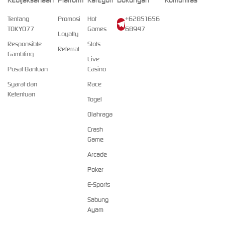
Tentang
Promosi
Hot
+62851656
TOKYO77
Games
68947
Loyalty
Responsible
Slots
Referral
Gambling
Live
Pusat Bantuan
Casino
Syarat dan
Race
Ketentuan
Togel
Olahraga
Crash
Game
Arcade
Poker
E-Sports
Sabung
Ayam