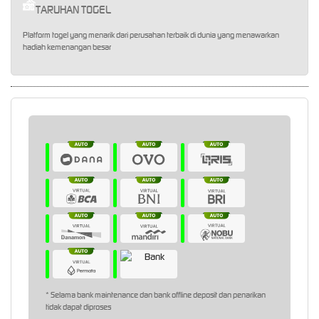
TARUHAN TOGEL
Platform togel yang menarik dari perusahan terbaik di dunia yang menawarkan
hadiah kemenangan besar
* Selama bank maintenance dan bank offline deposit dan penarikan
tidak dapat diproses