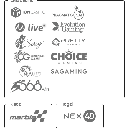
Live Casino
Race
Togel