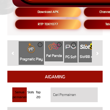
Download APK
Channe
RTP TOKYO77
Te
i
i
i
i
i
Facha
Fat Panda
Slot88 x PP
PG Soft
Pragmatic Play
AIGAMING
Semua
Slots
Top
permainan
20