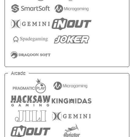
Arcade