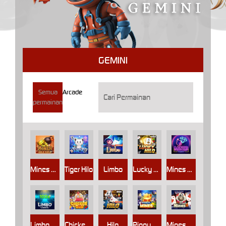
GEMINI
Semua
Arcade
permainan
Mines Gold Rush
Tiger Hilo
Limbo
Lucky Hilo
Mines Neon
Limbo Classic
Chicken Run
Hilo
Pinoy Mines
Mines Maple