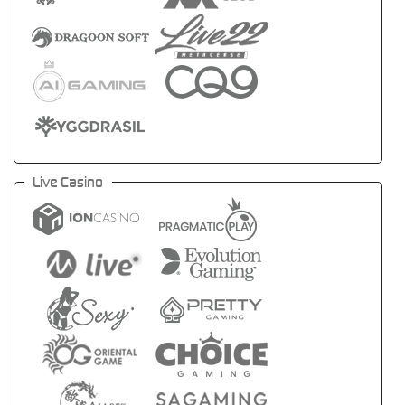
Live Casino