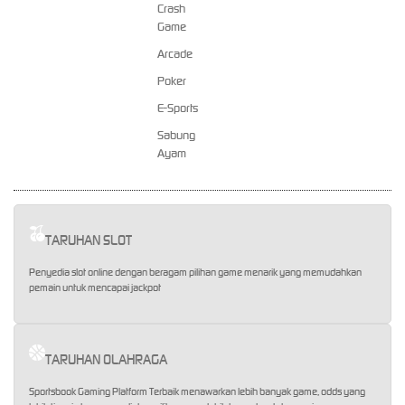
Crash
Game
Arcade
Poker
E-Sports
Sabung
Ayam
TARUHAN SLOT
Penyedia slot online dengan beragam pilihan game menarik yang memudahkan
pemain untuk mencapai jackpot
TARUHAN OLAHRAGA
Sportsbook Gaming Platform Terbaik menawarkan lebih banyak game, odds yang