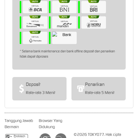
* Selama bank maintenance dan bank offline deposit dan penarikan
tidak dapat diproses
Deposit
Penarikan
Rata-rata 3 Menit
Rata-rata 5 Menit
Tanggung Jawab
Browser Yang
Bermain
Didukung
©2026 TOKYO77. Hak cipta