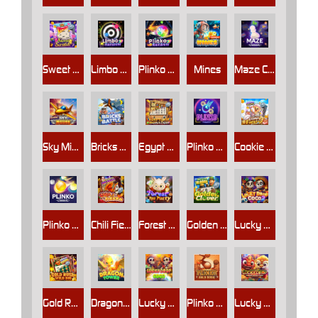
Sweet Scratch
Limbo Rainbow
Plinko Rainbow
Mines
Maze Classic
Sky Mission
Bricks Battle
Egypt Gem Scratch
Plinko Neon
Cookie Fiesta
Plinko Classic
Chili Fiesta
Forest Tea Party
Golden Clover
Lucky Drop: Coco 2
Gold Rush: Wild Dig
Dragon Tower
Lucky Drop-Coco
Plinko Gold Rush
Lucky Drop-GongXiFaChai