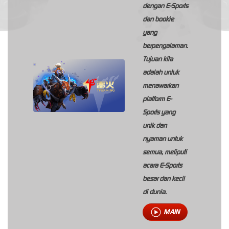
dengan E-Sports
dan bookie
yang
berpengalaman.
Tujuan kita
adalah untuk
menawarkan
platform E-
Sports yang
unik dan
nyaman untuk
semua, meliputi
acara E-Sports
besar dan kecil
di dunia.
MAIN