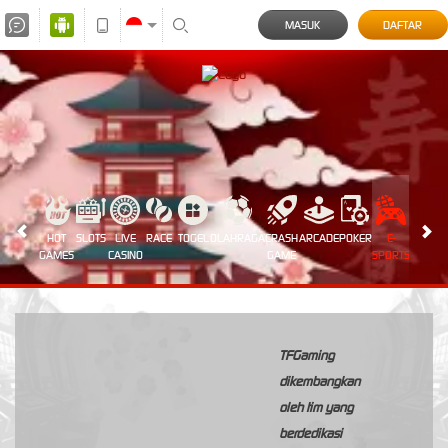
MASUK
DAFTAR
HOT
SLOTS
LIVE
RACE
TOGEL
OLAHRAGA
CRASH
ARCADE
POKER
E-
SABUN
GAMES
CASINO
GAME
SPORTS
AYAM
TFGaming
dikembangkan
oleh tim yang
berdedikasi