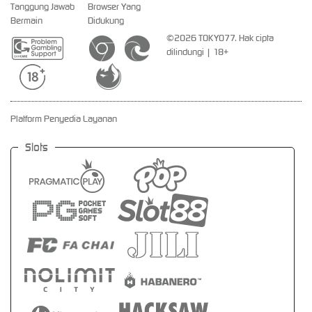
Tanggung Jawab
Browser Yang
Bermain
Didukung
©2026 TOKYO77. Hak cipta
dilindungi | 18+
Platform Penyedia Layanan
Slots