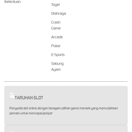
Ketentuan
Togel
Olahraga
Crash
Game
Arcade
Poker
E-Sports
Sabung
Ayam
TARUHAN SLOT
Penyedia slot online dengan beragam pilihan game menarik yang memudahkan
pemain untuk mencapai jackpot