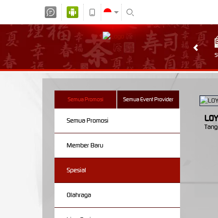
HOT GAMES
S
Semua Promosi
Semua Event Provider
LOY
Semua Promosi
Tang
Member Baru
Spesial
Olahraga