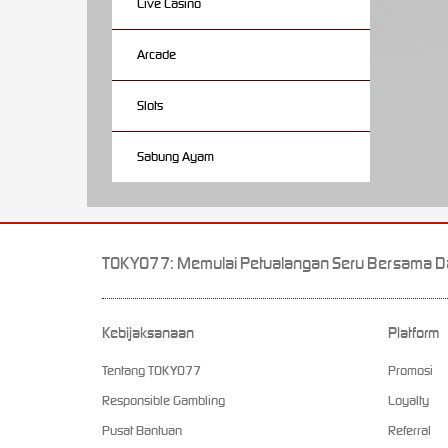
Live Casino
Arcade
Slots
Sabung Ayam
TOKYO77: Memulai Petualangan Seru Bersama D
Kebijaksanaan
Platform
Tentang TOKYO77
Promosi
Responsible Gambling
Loyalty
Pusat Bantuan
Referral