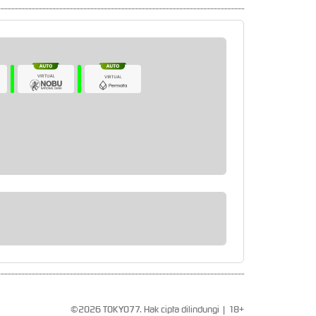
©2026 TOKYO77. Hak cipta dilindungi | 18+