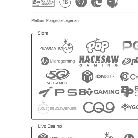
Platform Penyedia Layanan
Slots
Live Casino