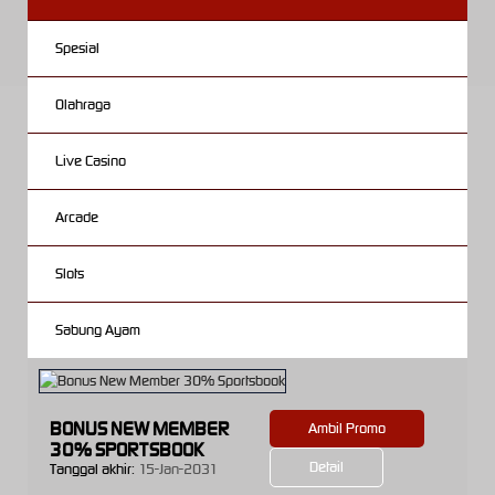
Spesial
Olahraga
Live Casino
Arcade
Slots
Sabung Ayam
BONUS NEW MEMBER
Ambil Promo
30% SPORTSBOOK
Detail
Tanggal akhir:
15-Jan-2031