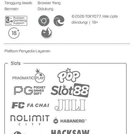
Tanggung Jawab
Browser Yang
Bermain
Didukung
©2026 TOKYO77. Hak cipta
dilindungi | 18+
Platform Penyedia Layanan
Slots