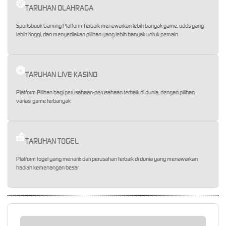
TARUHAN OLAHRAGA
Sportsbook Gaming Platform Terbaik menawarkan lebih banyak game, odds yang
lebih tinggi, dan menyediakan pilihan yang lebih banyak untuk pemain.
TARUHAN LIVE KASINO
Platform Pilihan bagi perusahaan-perusahaan terbaik di dunia, dengan pilihan
variasi game terbanyak
TARUHAN TOGEL
Platform togel yang menarik dari perusahan terbaik di dunia yang menawarkan
hadiah kemenangan besar