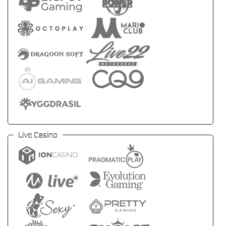
Live Casino