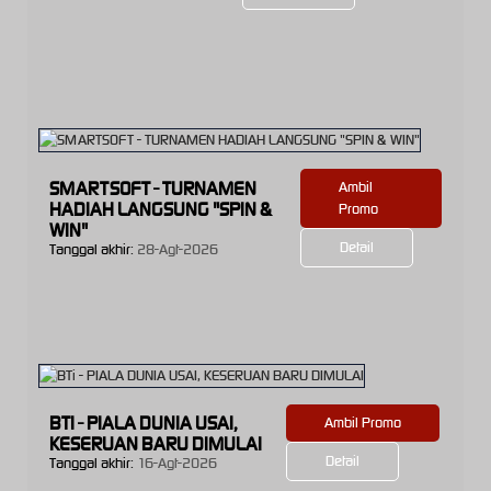
SMARTSOFT - TURNAMEN
Ambil
HADIAH LANGSUNG "SPIN &
Promo
WIN"
Detail
Tanggal akhir:
28-Agt-2026
BTI - PIALA DUNIA USAI,
Ambil Promo
KESERUAN BARU DIMULAI
Detail
Tanggal akhir:
16-Agt-2026