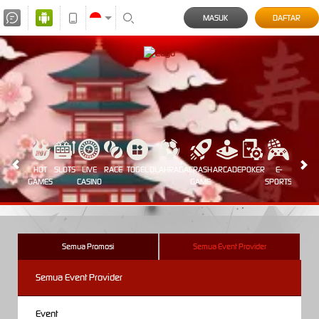
MASUK
DAFTAR
HOT
SLOTS
LIVE
RACE
TOGEL
OLAHRAGA
CRASH
ARCADE
POKER
E-
SABUN
GAMES
CASINO
GAME
SPORTS
AYAM
Semua Promosi
Semua Event Provider
Semua Event Provider
Event