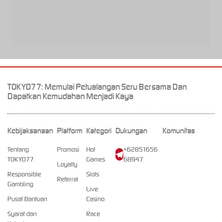
TOKYO77: Memulai Petualangan Seru Bersama Dan
Dapatkan Kemudahan Menjadi Kaya
Kebijaksanaan
Platform
Kategori
Dukungan
Komunitas
Tentang
Promosi
Hot
+62851656
TOKYO77
Games
68947
Loyalty
Responsible
Slots
Referral
Gambling
Live
Pusat Bantuan
Casino
Syarat dan
Race