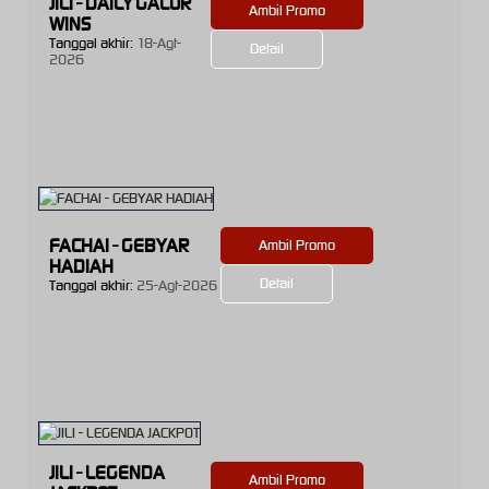
JILI - DAILY GACOR
Ambil Promo
WINS
Tanggal akhir:
18-Agt-
Detail
2026
FACHAI - GEBYAR
Ambil Promo
HADIAH
Detail
Tanggal akhir:
25-Agt-2026
JILI - LEGENDA
Ambil Promo