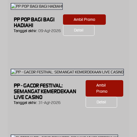
PP POP BAGI BAGI
Ambil Promo
HADIAH!
Detail
Tanggal akhir:
09-Agt-2026
PP - GACOR FESTIVAL:
Ambil
SEMANGAT KEMERDEKAAN
Promo
LIVE CASINO
Detail
Tanggal akhir:
31-Agt-2026