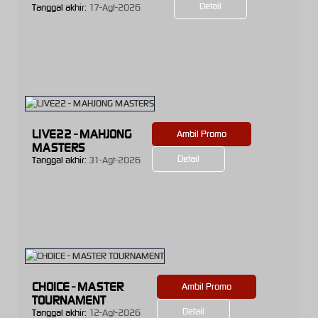
Detail
Tanggal akhir:
17-Agt-2026
LIVE22 - MAHJONG
Ambil Promo
MASTERS
Detail
Tanggal akhir:
31-Agt-2026
CHOICE - MASTER
Ambil Promo
TOURNAMENT
Detail
Tanggal akhir:
12-Agt-2026