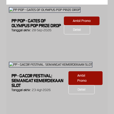
PP POP - GATES OF
Ambil Promo
OLYMPUS POP PRIZE DROP
Detail
Tanggal akhir:
28-Sep-2026
PP - GACOR FESTIVAL:
Ambil
SEMANGAT KEMERDEKAAN
Promo
SLOT
Detail
Tanggal akhir:
23-Agt-2026