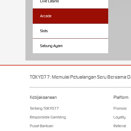
Live Casino
Arcade
Slots
Sabung Ayam
TOKYO77: Memulai Petualangan Seru Bersama D
Kebijaksanaan
Platform
Tentang TOKYO77
Promosi
Responsible Gambling
Loyalty
Pusat Bantuan
Referral