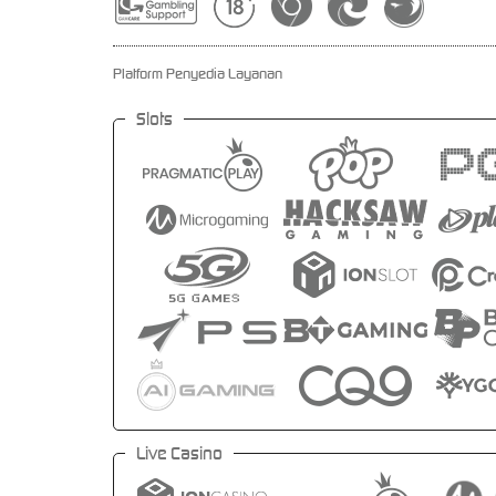
Platform Penyedia Layanan
Slots
Live Casino