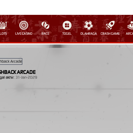
LOTS
LIVE CASINO
RACE
TOGEL
OLAHRAGA
CRASH GAME
ARC
SHBACK ARCADE
gal akhir:
31-Jan-2029