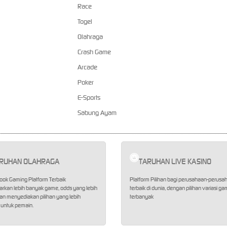
Race
Togel
Olahraga
Crash Game
Arcade
Poker
E-Sports
Sabung Ayam
RUHAN OLAHRAGA
TARUHAN LIVE KASINO
ook Gaming Platform Terbaik
Platform Pilihan bagi perusahaan-perusa
kan lebih banyak game, odds yang lebih
terbaik di dunia, dengan pilihan variasi g
 dan menyediakan pilihan yang lebih
terbanyak
untuk pemain.