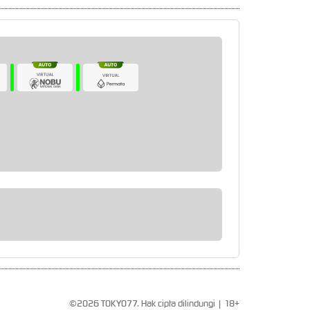
©2026 TOKYO77. Hak cipta dilindungi | 18+