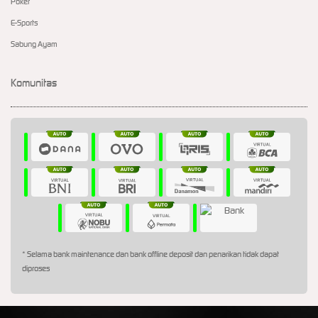
Poker
E-Sports
Sabung Ayam
Komunitas
* Selama bank maintenance dan bank offline deposit dan penarikan tidak dapat
diproses