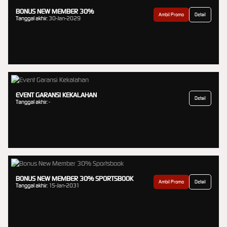
BONUS NEW MEMBER 30%
Ambil Promo
Detail
Tanggal akhir:
30-Jan-2029
EVENT GARANSI KEKALAHAN
Detail
Tanggal akhir:
-
BONUS NEW MEMBER 30% SPORTSBOOK
Ambil Promo
Detail
Tanggal akhir:
15-Jan-2031