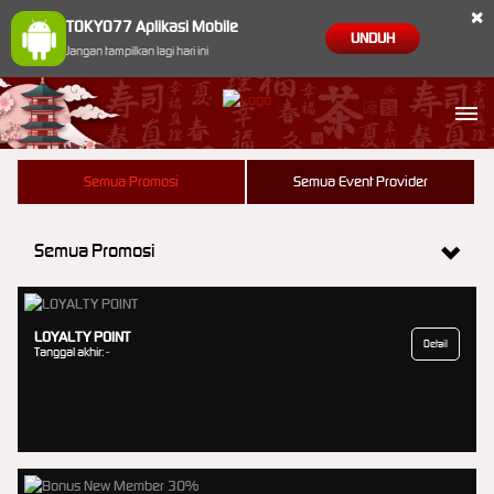
×
TOKYO77 Aplikasi Mobile
UNDUH
Jangan tampilkan lagi hari ini
Semua Promosi
Semua Event Provider
Semua Promosi
LOYALTY POINT
Detail
Tanggal akhir:
-