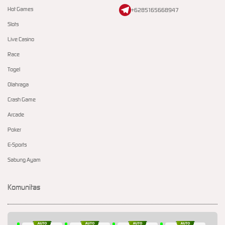
Hot Games
+6285165668947
Slots
Live Casino
Race
Togel
Olahraga
Crash Game
Arcade
Poker
E-Sports
Sabung Ayam
Komunitas