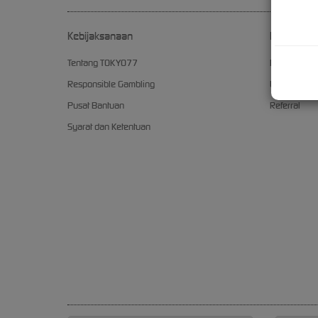
Kebijaksanaan
Platform
Tentang TOKYO77
Promosi
Responsible Gambling
Loyalty
Pusat Bantuan
Referral
Syarat dan Ketentuan