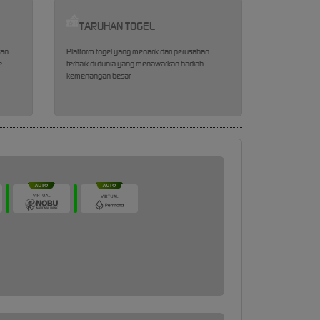
TARUHAN TOGEL
aan
Platform togel yang menarik dari perusahan
e
terbaik di dunia yang menawarkan hadiah
kemenangan besar