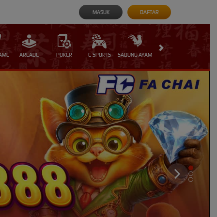
MASUK
DAFTAR
GAME
ARCADE
POKER
E-SPORTS
SABUNG AYAM
PROMOSI