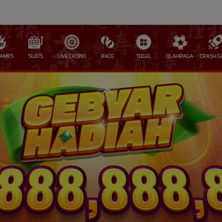
GAMES
SLOTS
LIVE CASINO
RACE
TOGEL
OLAHRAGA
CRASH 