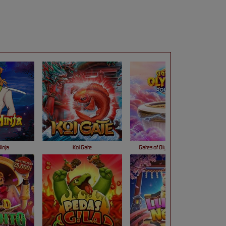
inja
Koi Gate
Gates of Olympus Roulette