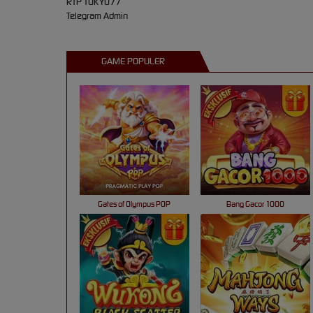
RTP TOKYO77
Telegram Admin
GAME POPULER
Gates of Olympus POP
Bang Gacor 1000