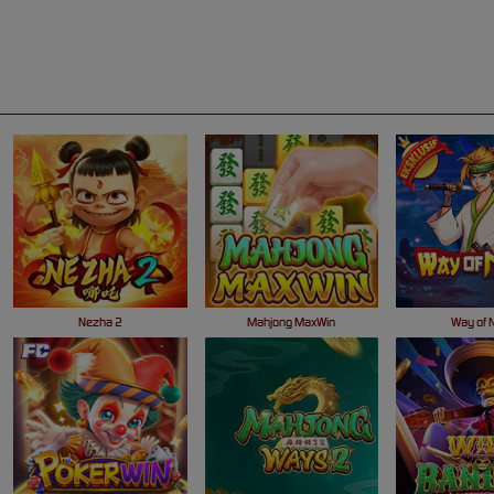
Nezha 2
Mahjong MaxWin
Way of N