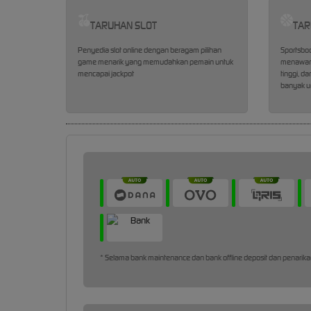
TARUHAN SLOT
TAR
Penyedia slot online dengan beragam pilihan
Sportsboo
game menarik yang memudahkan pemain untuk
menawark
mencapai jackpot
tinggi, d
banyak u
* Selama bank maintenance dan bank offline deposit dan penarikan