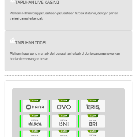
TARUHAN LIVE KASINO
Platform Pilihan bagi perusahaan-perusahaan terbaik di dunia, dengan pilihan
variasi game terbanyak
TARUHAN TOGEL
Platform togel yang menarik dari perusahan terbaik di dunia yang menawarkan
hadiah kemenangan besar