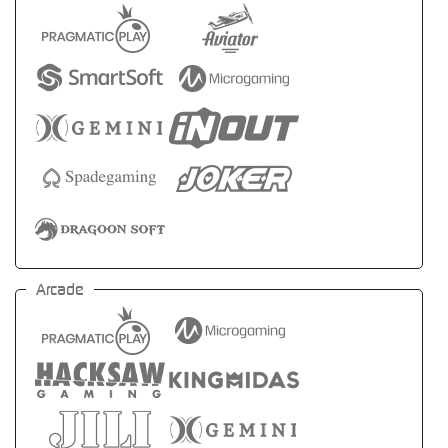
Arcade