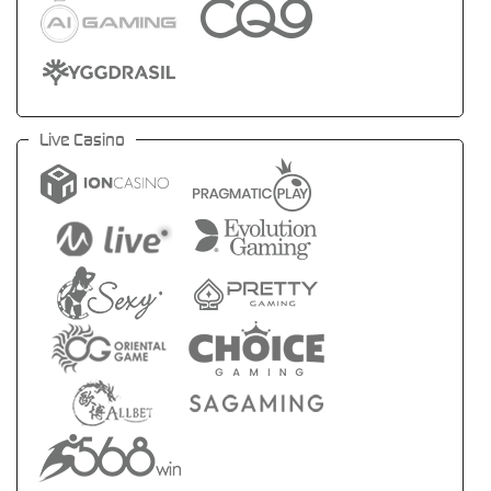
Live Casino