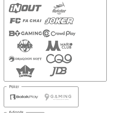
Poker
E-Sports