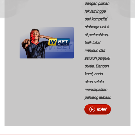
dengan pilihan
tak terhingga
dari kompetisi
olahraga untuk
di pertaruhkan,
baik lokal
maupun dari
seluruh penjuru
dunia. Dengan
kami, anda
akan selalu
mendapatkan
peluang terbaik.
MAIN