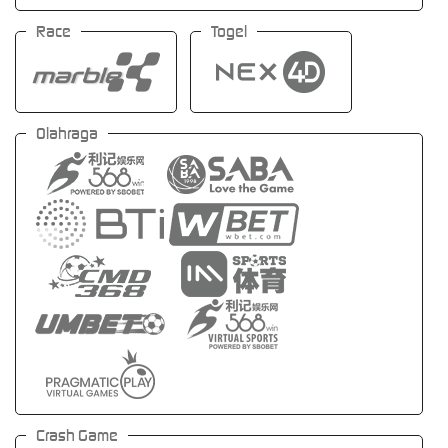
Race
Togel
Olahraga
Crash Game