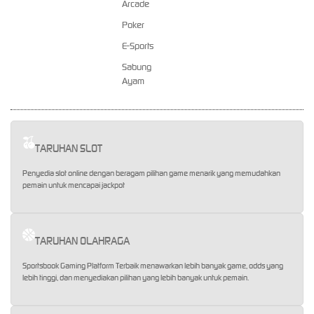
Arcade
Poker
E-Sports
Sabung
Ayam
TARUHAN SLOT
Penyedia slot online dengan beragam pilihan game menarik yang memudahkan
pemain untuk mencapai jackpot
TARUHAN OLAHRAGA
Sportsbook Gaming Platform Terbaik menawarkan lebih banyak game, odds yang
lebih tinggi, dan menyediakan pilihan yang lebih banyak untuk pemain.