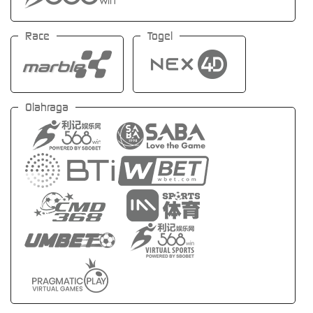
Race
Togel
Olahraga