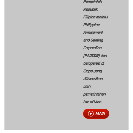
Pemerintah
Republik
Filipina melalui
Philippine
Amusement
and Gaming
Corporation
(PAGCOR) dan
beroperasi di
Eropa yang
dilisensikan
oleh
pemerintahan
Isle of Man.
MAIN