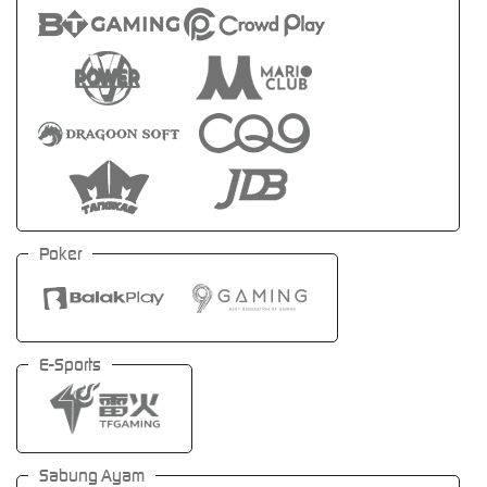
Poker
E-Sports
Sabung Ayam