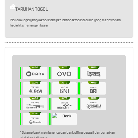
TARUHAN TOGEL
Platform togel yang menarik dari perusahan terbaik di dunia yang menawarkan
hadiah kemenangan besar
* Selama bank maintenance dan bank offline deposit dan penarikan
tidak dapat diproses