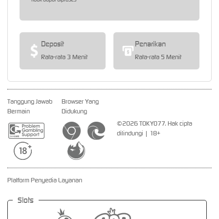
Deposit
Penarikan
Rata-rata 3 Menit
Rata-rata 5 Menit
Tanggung Jawab
Browser Yang
Bermain
Didukung
©2026 TOKYO77. Hak cipta
dilindungi | 18+
Platform Penyedia Layanan
Slots