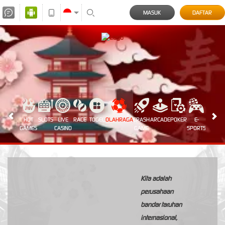
MASUK
DAFTAR
HOT
SLOTS
LIVE
RACE
TOGEL
OLAHRAGA
CRASH
ARCADE
POKER
E-
SABUN
GAMES
CASINO
GAME
SPORTS
AYAM
Kita adalah
perusahaan
bandar taruhan
internasional,