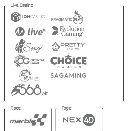
Live Casino
Race
Togel