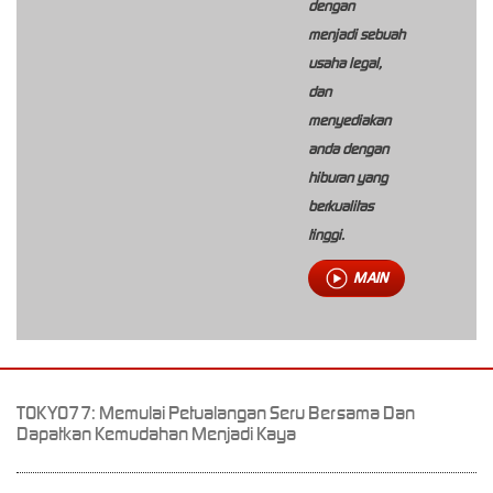
dengan
menjadi sebuah
usaha legal,
dan
menyediakan
anda dengan
hiburan yang
berkualitas
tinggi.
MAIN
TOKYO77: Memulai Petualangan Seru Bersama Dan
Dapatkan Kemudahan Menjadi Kaya