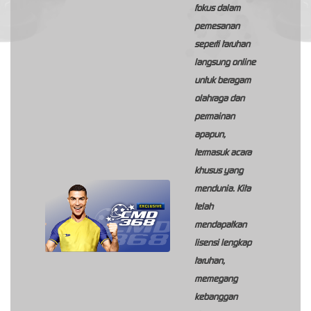
fokus dalam
pemesanan
seperti taruhan
langsung online
untuk beragam
olahraga dan
permainan
apapun,
termasuk acara
khusus yang
mendunia. Kita
telah
mendapatkan
lisensi lengkap
taruhan,
memegang
kebanggan