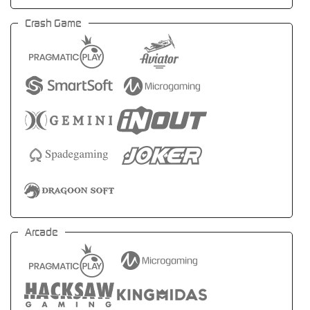
Crash Game
Arcade