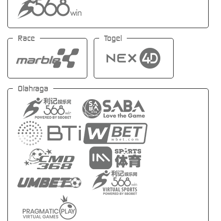
Race
Togel
Olahraga