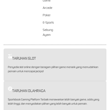
Game
Arcade
Poker
E-Sports
Sabung
Ayam
TARUHAN SLOT
Penyedia slot online dengan beragam pilihan game menarik yang memudahkan
pemain untuk mencapai jackpot
TARUHAN OLAHRAGA
Sportsbook Gaming Platform Terbaik menawarkan lebih banyak game, odds yang
lebih tinggi, dan menyediakan pilihan yang lebih banyak untuk pemain.