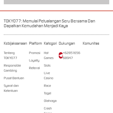
TOKYO77: Memulai Petualangan Seru Bersama Dan
Dapatkan Kemudahan Menjadi Kaya
Kebijaksanaan
Platform
Kategori
Dukungan
Komunitas
Tentang
Promosi
Hot
+62851656
TOKYO77
Games
68947
Loyalty
Responsible
Slots
Referral
Gambling
Live
Pusat Bantuan
Casino
Syarat dan
Race
Ketentuan
Togel
Olahraga
Crash