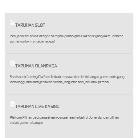
TARUHAN SLOT
Penyedia slot online dengan beragam pilihan game menarik yang memudahkan
pemain untuk mencapai jackpot
TARUHAN OLAHRAGA
Sportsbook Gaming Platform Terbaik menawarkan lebih banyak game, odds yang
lebih tinggi, dan menyediakan pilihan yang lebih banyak untuk pemain.
TARUHAN LIVE KASINO
Platform Pilihan bagi perusahaan-perusahaan terbaik di dunia, dengan pilihan
variasi game terbanyak