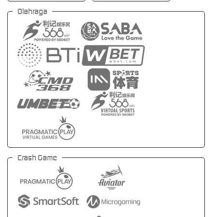
Olahraga
Crash Game