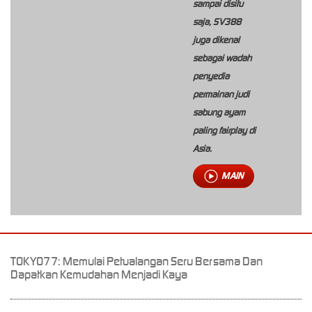
sampai disitu
saja, SV388
juga dikenal
sebagai wadah
penyedia
permainan judi
sabung ayam
paling fairplay di
Asia.
MAIN
TOKYO77: Memulai Petualangan Seru Bersama Dan
Dapatkan Kemudahan Menjadi Kaya