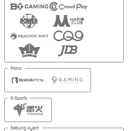
Poker
E-Sports
Sabung Ayam