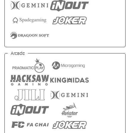
Arcade