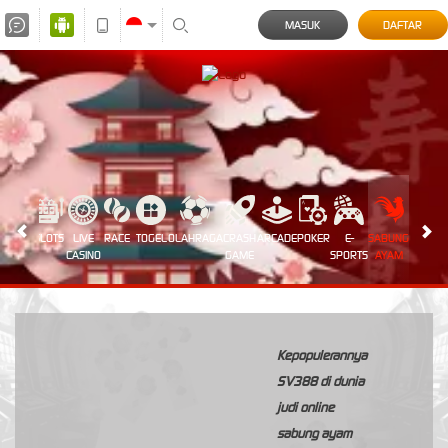
MASUK
DAFTAR
HOT
SLOTS
LIVE
RACE
TOGEL
OLAHRAGA
CRASH
ARCADE
POKER
E-
SABUNG
PROMOS
GAMES
CASINO
GAME
SPORTS
AYAM
Kepopulerannya
SV388 di dunia
judi online
sabung ayam