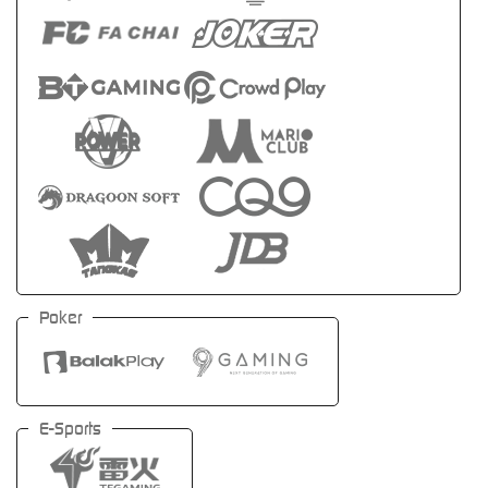
Poker
E-Sports