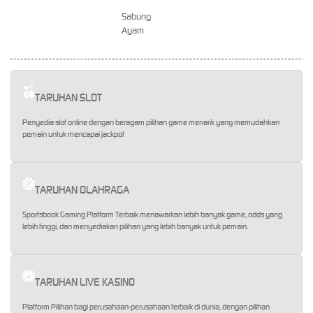
Sabung
Ayam
TARUHAN SLOT
Penyedia slot online dengan beragam pilihan game menarik yang memudahkan
pemain untuk mencapai jackpot
TARUHAN OLAHRAGA
Sportsbook Gaming Platform Terbaik menawarkan lebih banyak game, odds yang
lebih tinggi, dan menyediakan pilihan yang lebih banyak untuk pemain.
TARUHAN LIVE KASINO
Platform Pilihan bagi perusahaan-perusahaan terbaik di dunia, dengan pilihan