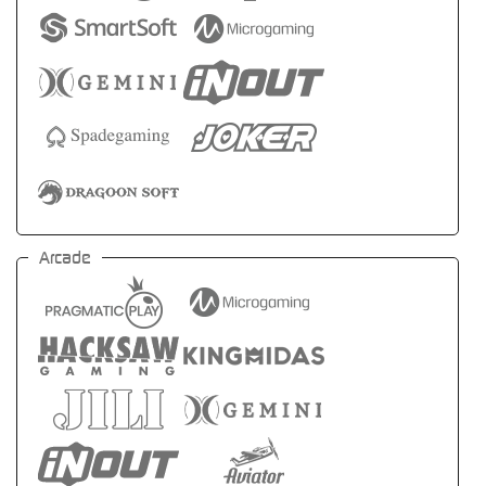
Arcade