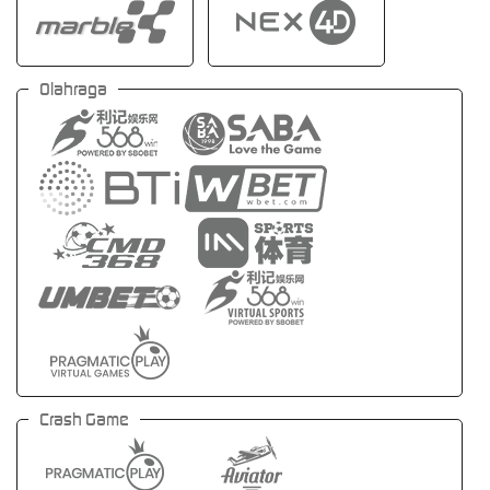
Olahraga
Crash Game