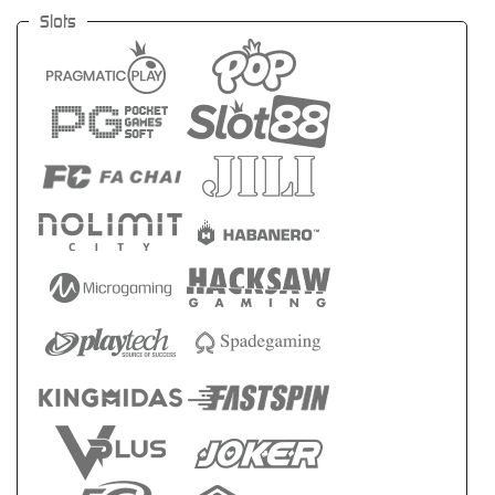
Slots