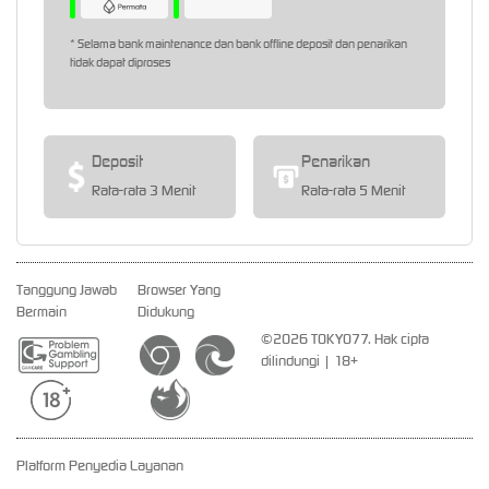
* Selama bank maintenance dan bank offline deposit dan penarikan
tidak dapat diproses
Deposit
Penarikan
Rata-rata 3 Menit
Rata-rata 5 Menit
Tanggung Jawab
Browser Yang
Bermain
Didukung
©2026 TOKYO77. Hak cipta
dilindungi | 18+
Platform Penyedia Layanan