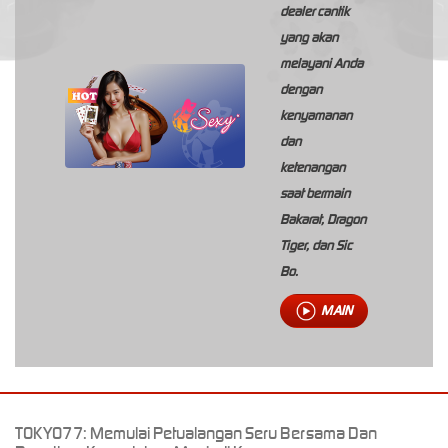
dealer cantik
yang akan
melayani Anda
dengan
kenyamanan
dan
ketenangan
saat bermain
Bakarat, Dragon
Tiger, dan Sic
Bo.
MAIN
TOKYO77: Memulai Petualangan Seru Bersama Dan