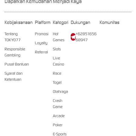
Dapatkan Kemudahan Menjadi Kaya
Kebijaksanaan
Platform
Kategori
Dukungan
Komunitas
Tentang
Promosi
Hot
+62851656
TOKYO77
Games
68947
Loyalty
Responsible
Slots
Referral
Gambling
Live
Pusat Bantuan
Casino
Syarat dan
Race
Ketentuan
Togel
Olahraga
Crash
Game
Arcade
Poker
E-Sports