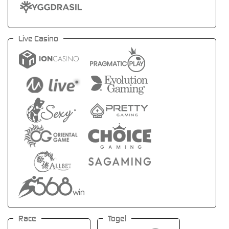
Live Casino
Race
Togel