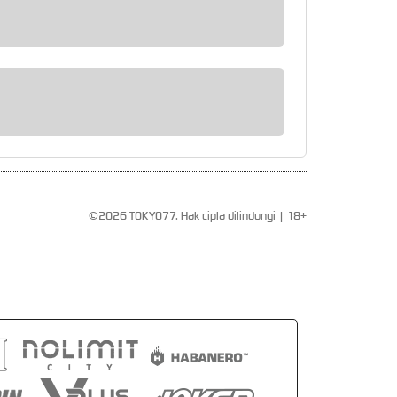
©2026 TOKYO77. Hak cipta dilindungi | 18+