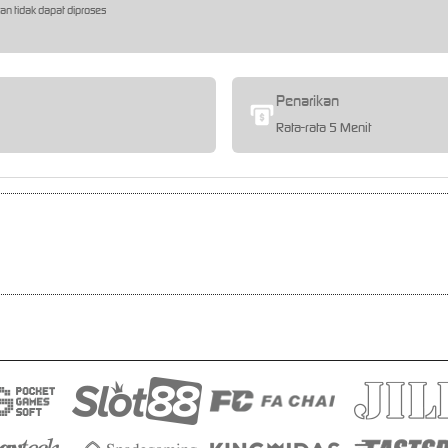
an tidak dapat diproses
Penarikan
Rata-rata 5 Menit