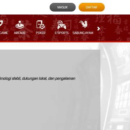
MASUK
DAFTAR
 GAME
ARCADE
POKER
E-SPORTS
SABUNG AYAM
PROMOSI
knologi stabil, dukungan lokal, dan pengalaman