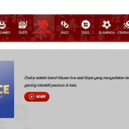
 GAMES
SLOTS
LIVE CASINO
RACE
TOGEL
OLAHRAGA
CRASH
Choice adalah brand hiburan live asal Eropa yang menyediakan te
gaming interaktif premium di Asia.
MAIN