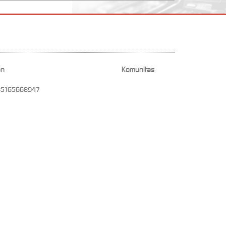
an
Komunitas
85165668947