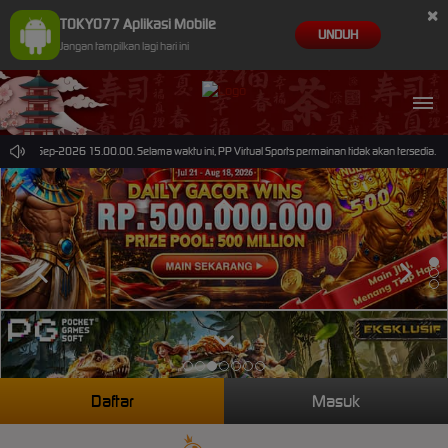
×
TOKYO77 Aplikasi Mobile
UNDUH
Jangan tampilkan lagi hari ini
ai 30-Sep-2026 15.00.00. Selama waktu ini, PP Virtual Sports permainan tidak akan tersedia. 
Daftar
Masuk