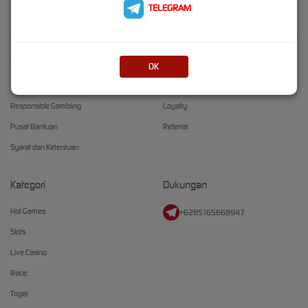
TELEGRAM
Kebijaksanaan
Platform
OK
Tentang TOKYO77
Promosi
Responsible Gambling
Loyalty
Pusat Bantuan
Referral
Syarat dan Ketentuan
Kategori
Dukungan
Hot Games
+6285165668947
Slots
Live Casino
Race
Togel