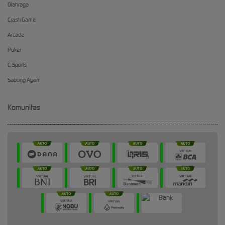
Olahraga
Crash Game
Arcade
Poker
E-Sports
Sabung Ayam
Komunitas