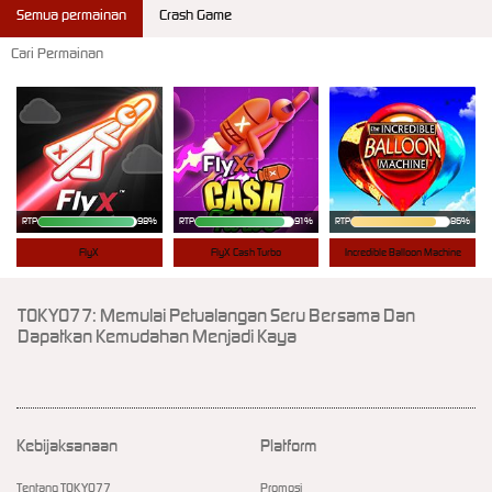
Semua permainan
Crash Game
RTP
98%
RTP
91%
RTP
86%
FlyX
FlyX Cash Turbo
Incredible Balloon Machine
TOKYO77: Memulai Petualangan Seru Bersama Dan
Dapatkan Kemudahan Menjadi Kaya
Kebijaksanaan
Platform
Tentang TOKYO77
Promosi