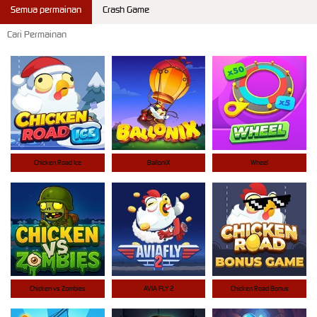
Semua permainan
Crash Game
Chicken Road Ice
BalloniX
Wheel
Chicken vs Zombies
AVIA FLY 2
Chicken Road Bonus