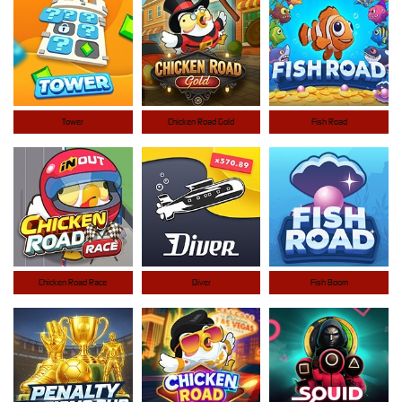
Tower
Chicken Road Gold
Fish Road
Chicken Road Race
Diver
Fish Boom