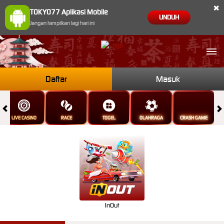
×
TOKYO77 Aplikasi Mobile
UNDUH
Jangan tampilkan lagi hari ini
Daftar
Masuk
LIVE CASINO
RACE
TOGEL
OLAHRAGA
CRASH GAME
InOut