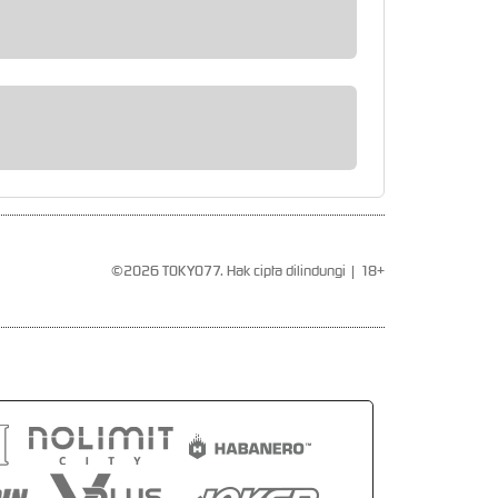
©2026 TOKYO77. Hak cipta dilindungi | 18+