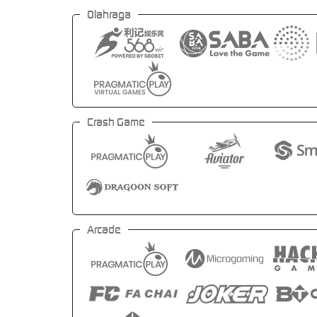
Olahraga
Crash Game
Arcade