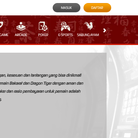
MASUK
DAFTAR
 GAME
ARCADE
POKER
E-SPORTS
SABUNG AYAM
PROMOSI
n, keseruan dan tantangan yang bisa dinikmati
ermain Bakarat dan Dragon Tiger dengan aman dan
anker dan rasio pembayaran untuk pemain adalah
.