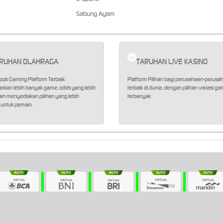
Sabung Ayam
RUHAN OLAHRAGA
TARUHAN LIVE KASINO
ook Gaming Platform Terbaik
Platform Pilihan bagi perusahaan-perusa
kan lebih banyak game, odds yang lebih
terbaik di dunia, dengan pilihan variasi g
 dan menyediakan pilihan yang lebih
terbanyak
untuk pemain.