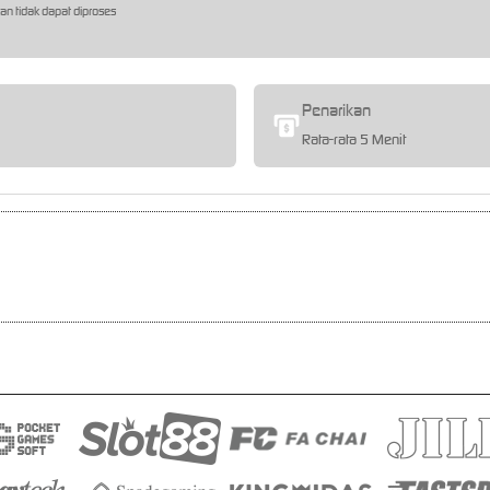
an tidak dapat diproses
Penarikan
Rata-rata 5 Menit