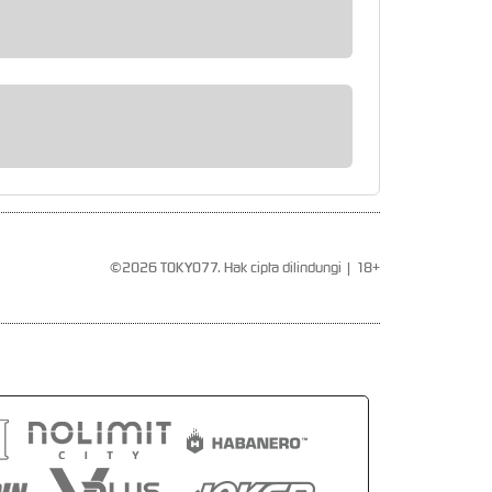
©2026 TOKYO77. Hak cipta dilindungi | 18+