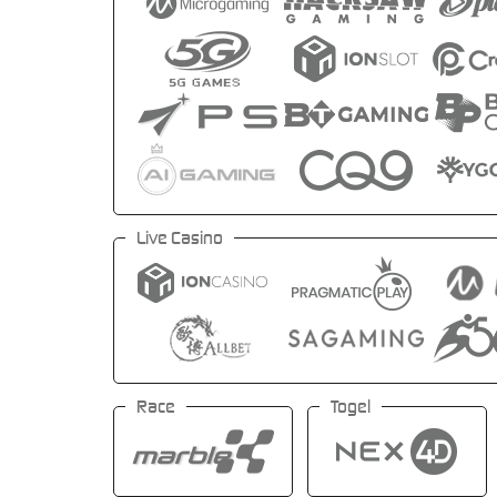
Live Casino
Race
Togel