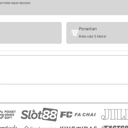
an tidak dapat diproses
Penarikan
Rata-rata 5 Menit