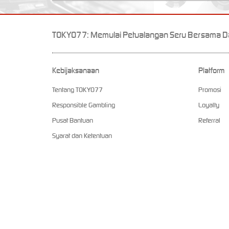
TOKYO77: Memulai Petualangan Seru Bersama D
Kebijaksanaan
Platform
Tentang TOKYO77
Promosi
Responsible Gambling
Loyalty
Pusat Bantuan
Referral
Syarat dan Ketentuan