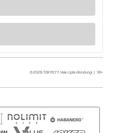
©2026 TOKYO77. Hak cipta dilindungi | 18+