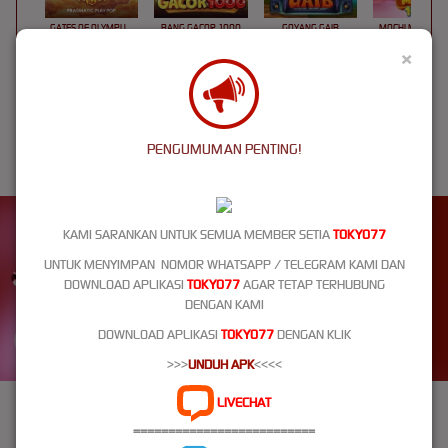
GATES OF OLYMPUS POP
BANG GACOR 1000
GOYANG GAIB
MOCHI MANIA 1
×
PENGUMUMAN PENTING!
FORTUNE GEMS 500
SWEET BONANZA 2500
GATES OF OLYMPUS 1000
MAHJONG WAYS
UNDUH
TOKYO77 APP
KAMI SARANKAN UNTUK SEMUA MEMBER SETIA
TOKYO77
Nikmati berbagai permainan dalam satu
UNTUK MENYIMPAN NOMOR WHATSAPP / TELEGRAM KAMI DAN
genggaman
DOWNLOAD APLIKASI
TOKYO77
AGAR TETAP TERHUBUNG
DENGAN KAMI
DOWNLOAD APLIKASI
TOKYO77
DENGAN KLIK
UNDUH
>>>
UNDUH APK
<<<<
PANDUAN INSTALASI
LIVECHAT
TOKYO77: Memulai Petualangan Seru Bersama Dan
==========================
Dapatkan Kemudahan Menjadi Kaya