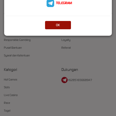
TELEGRAM
Kebijaksanaan
Platform
OK
Tentang TOKYO77
Promosi
Responsible Gambling
Loyalty
Pusat Bantuan
Referral
Syarat dan Ketentuan
Kategori
Dukungan
Hot Games
+6285165668947
Slots
Live Casino
Race
Togel