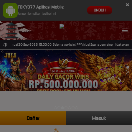
×
TOKYO77 Aplikasi Mobile
UNDUH
Jangan tampilkan lagi hari ini
0.00 sampai 30-Sep-2026 15.00.00. Selama waktu ini, PP Virtual Sports permainan tidak akan t
Daftar
Masuk