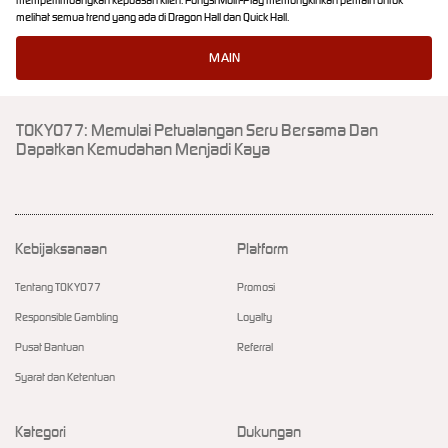
mempertimbangkan kepuasan klien. Fungsi Multi-Play memungkinkan pemain untuk
melihat semua trend yang ada di Dragon Hall dan Quick Hall.
MAIN
TOKYO77: Memulai Petualangan Seru Bersama Dan
Dapatkan Kemudahan Menjadi Kaya
Kebijaksanaan
Platform
Tentang TOKYO77
Promosi
Responsible Gambling
Loyalty
Pusat Bantuan
Referral
Syarat dan Ketentuan
Kategori
Dukungan