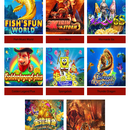
Fish Music World
Kirin Storm
Mermaids-6s
Golden Legend Plus
Spongebob
Thunder Dragon