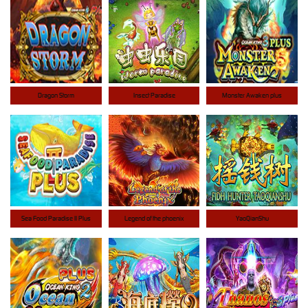
Dragon Storm
Insect Paradise
Monster Awaken plus
Sea Food Paradise II Plus
Legend of the phoenix
YaoQianShu