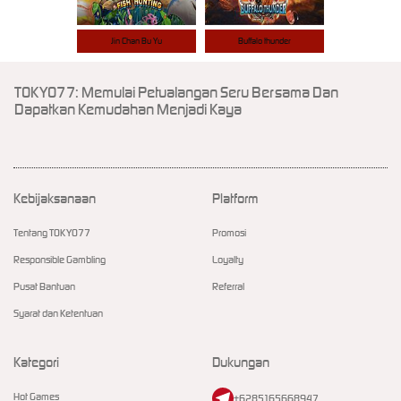
Jin Chan Bu Yu
Buffalo thunder
TOKYO77: Memulai Petualangan Seru Bersama Dan
Dapatkan Kemudahan Menjadi Kaya
Kebijaksanaan
Platform
Tentang TOKYO77
Promosi
Responsible Gambling
Loyalty
Pusat Bantuan
Referral
Syarat dan Ketentuan
Kategori
Dukungan
Hot Games
+6285165668947