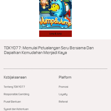
Jump & Jump
TOKYO77: Memulai Petualangan Seru Bersama Dan
Dapatkan Kemudahan Menjadi Kaya
Kebijaksanaan
Platform
Tentang TOKYO77
Promosi
Responsible Gambling
Loyalty
Pusat Bantuan
Referral
Syarat dan Ketentuan