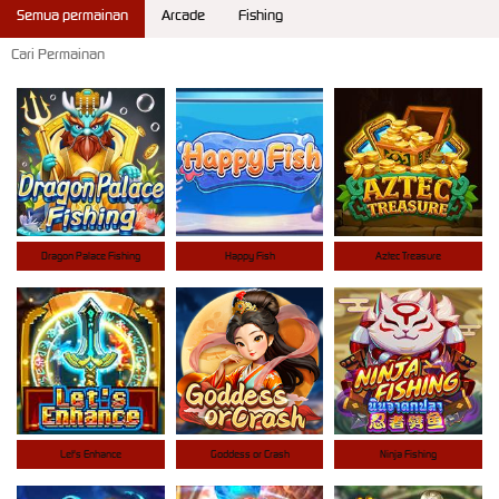
Semua permainan
Arcade
Fishing
Dragon Palace Fishing
Happy Fish
Aztec Treasure
Let's Enhance
Goddess or Crash
Ninja Fishing