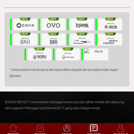
* Selama bank maintenance dan bank offline deposit dan penarikan tidak dapat
diproses
©2026 TOKYO77 menawarkan berbagai macam provider pilihan terbaik dan didukung
oleh Layanan Pelanggan profesional 24/7 yang siap melayani Anda.