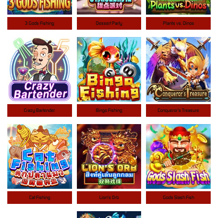
3 Gods Fishing
Dessert Party
Plants vs. Dinos
Crazy Bartender
Bingo Fishing
Conqueror's Treasure
Cat Fishing
Lion's Orb
Gods Slash Fish