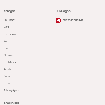
Kategori
Dukungan
Hot Games
+6285165668947
Slots
Live Casino
Race
Togel
Olahraga
Crash Game
Arcade
Poker
E-Sports
Sabung Ayam
Komunitas