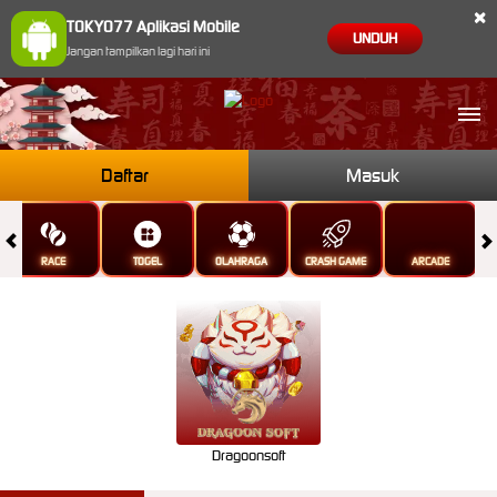
×
TOKYO77 Aplikasi Mobile
UNDUH
Jangan tampilkan lagi hari ini
Daftar
Masuk
RACE
TOGEL
OLAHRAGA
CRASH GAME
ARCADE
Dragoonsoft