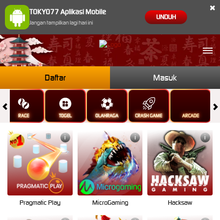
×
TOKYO77 Aplikasi Mobile
UNDUH
Jangan tampilkan lagi hari ini
Daftar
Masuk
RACE
TOGEL
OLAHRAGA
CRASH GAME
ARCADE
i
i
i
Pragmatic Play
MicroGaming
Hacksaw