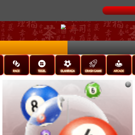
RACE
TOGEL
OLAHRAGA
CRASH GAME
ARCADE
i