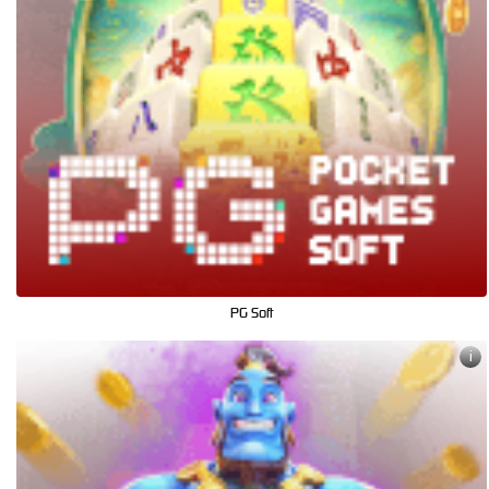
PG Soft
i