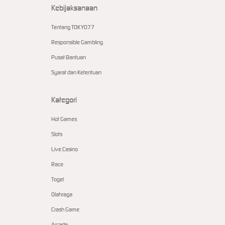
Kebijaksanaan
Tentang TOKYO77
Responsible Gambling
Pusat Bantuan
Syarat dan Ketentuan
Kategori
Hot Games
Slots
Live Casino
Race
Togel
Olahraga
Crash Game
Arcade