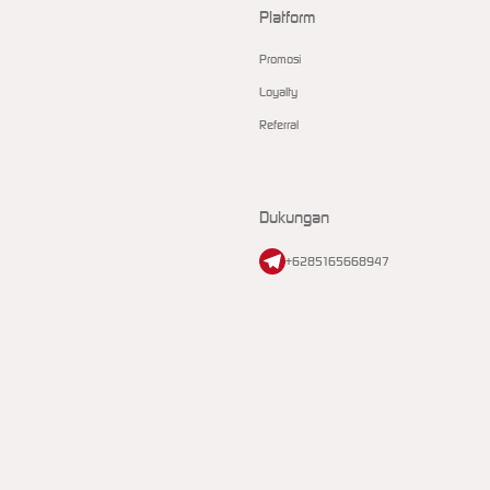
Platform
Promosi
Loyalty
Referral
Dukungan
+6285165668947