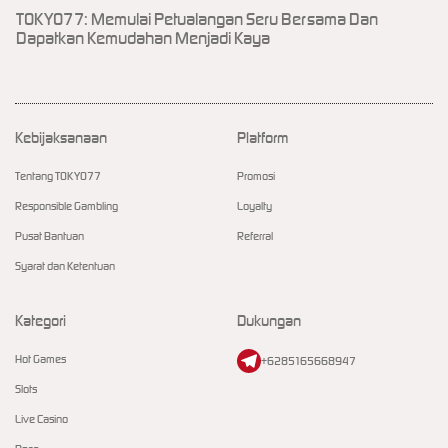
TOKYO77: Memulai Petualangan Seru Bersama Dan
Dapatkan Kemudahan Menjadi Kaya
Kebijaksanaan
Platform
Tentang TOKYO77
Promosi
Responsible Gambling
Loyalty
Pusat Bantuan
Referral
Syarat dan Ketentuan
Kategori
Dukungan
Hot Games
+6285165668947
Slots
Live Casino