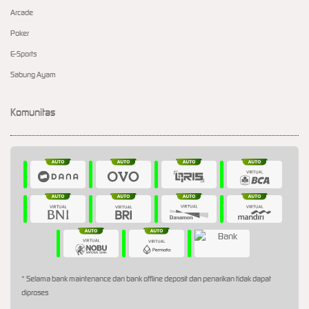
Arcade
Poker
E-Sports
Sabung Ayam
Komunitas
* Selama bank maintenance dan bank offline deposit dan penarikan tidak dapat
diproses