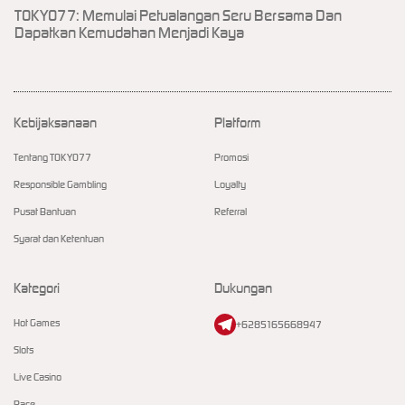
TOKYO77: Memulai Petualangan Seru Bersama Dan
Dapatkan Kemudahan Menjadi Kaya
Kebijaksanaan
Platform
Tentang TOKYO77
Promosi
Responsible Gambling
Loyalty
Pusat Bantuan
Referral
Syarat dan Ketentuan
Kategori
Dukungan
Hot Games
+6285165668947
Slots
Live Casino
Race