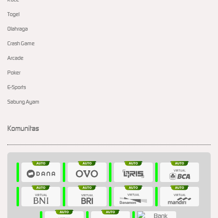
Togel
Olahraga
Crash Game
Arcade
Poker
E-Sports
Sabung Ayam
Komunitas