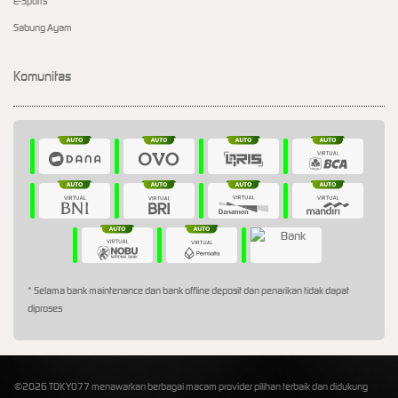
E-Sports
Sabung Ayam
Komunitas
* Selama bank maintenance dan bank offline deposit dan penarikan tidak dapat
diproses
©2026 TOKYO77 menawarkan berbagai macam provider pilihan terbaik dan didukung