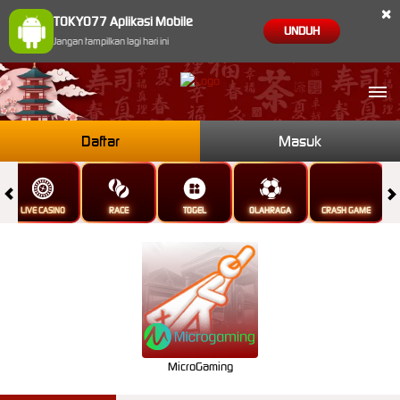
×
TOKYO77 Aplikasi Mobile
UNDUH
Jangan tampilkan lagi hari ini
Daftar
Masuk
LIVE CASINO
RACE
TOGEL
OLAHRAGA
CRASH GAME
MicroGaming