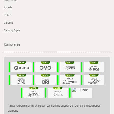
Arcade
Poker
E-Sports
Sabung Ayam
Komunitas
* Selama bank maintenance dan bank offline deposit dan penarikan tidak dapat
diproses