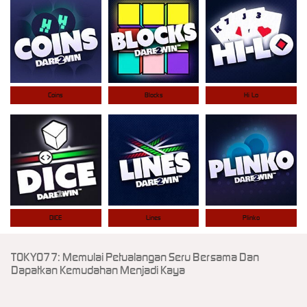
Coins
Blocks
Hi-Lo
DICE
Lines
Plinko
TOKYO77: Memulai Petualangan Seru Bersama Dan
Dapatkan Kemudahan Menjadi Kaya