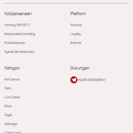
Kebijaksanaan
Platform
Tentang TOKYO77
Promosi
Responsible Gambling
Loyalty
Pusat Bantuan
Referral
Syarat dan Ketentuan
Kategori
Dukungan
Hot Games
+6285165668947
Slots
Live Casino
Race
Togel
Olahraga
Crash Game