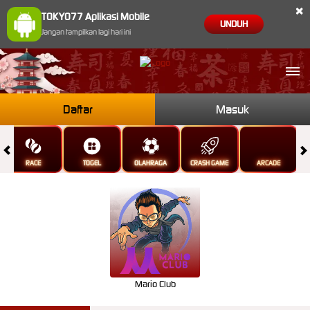
×
TOKYO77 Aplikasi Mobile
UNDUH
Jangan tampilkan lagi hari ini
Daftar
Masuk
RACE
TOGEL
OLAHRAGA
CRASH GAME
ARCADE
Mario Club