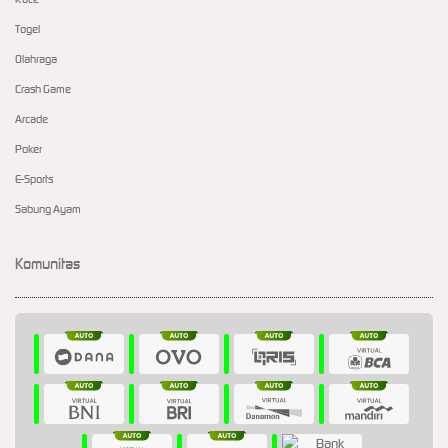
Togel
Olahraga
Crash Game
Arcade
Poker
E-Sports
Sabung Ayam
Komunitas