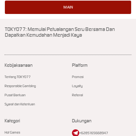
MAIN
TOKYO77: Memulai Petualangan Seru Bersama Dan
Dapatkan Kemudahan Menjadi Kaya
Kebijaksanaan
Platform
Tentang TOKYO77
Promosi
Responsible Gambling
Loyalty
Pusat Bantuan
Referral
Syarat dan Ketentuan
Kategori
Dukungan
Hot Games
+6285165668947